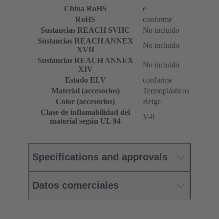
China RoHS
e
RoHS
conforme
Sustancias REACH SVHC
No incluido
Sustancias REACH ANNEX
No incluido
XVII
Sustancias REACH ANNEX
No incluido
XIV
Estado ELV
conforme
Material (accesorios)
Termoplásticos
Color (accesorios)
Beige
Clase de inflamabilidad del
V-0
material según UL 94
Specifications and approvals
Datos comerciales