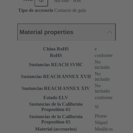
har-
bus
HM
Tipo de accesorio
Contacto de guía
Material properties
China RoHS
e
RoHS
conforme
No
Sustancias REACH SVHC
incluido
No
Sustancias REACH ANNEX XVII
incluido
No
Sustancias REACH ANNEX XIV
incluido
Estado ELV
conforme
Sustancias de la California
Sí
Proposition 65
Plomo
Sustancias de la California
Proposition 65
Níquel
Material (accesorios)
Metálicos