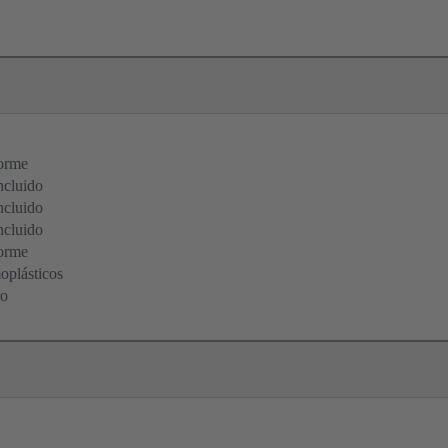
orme
ncluido
ncluido
ncluido
orme
oplásticos
o