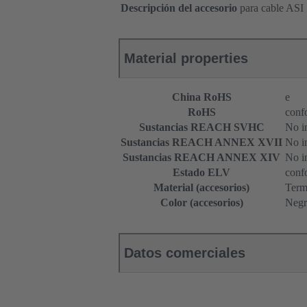
Descripción del accesorio
para cable ASI
Material properties
China RoHS
e
RoHS
conf
Sustancias REACH SVHC
No i
Sustancias REACH ANNEX XVII
No i
Sustancias REACH ANNEX XIV
No i
Estado ELV
conf
Material (accesorios)
Term
Color (accesorios)
Negr
Datos comerciales