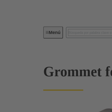
Menú
Conectores industriales / Han®
Grommet fo