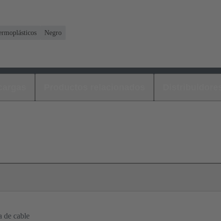
ermoplásticos
Negro
cargas
Productos relacionados
Distribuidore
a de cable