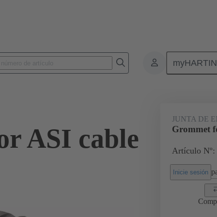
myHARTI
Conectores rectangulares
Productos
Accesorios
Juntas
0
JUNTA DE 
r ASI cable
Grommet fo
Artículo Nº:
pa
Inicie sesión
Comp