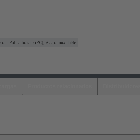
ico
Policarbonato (PC), Acero inoxidable
cargas
Productos relacionados
Distribuidore