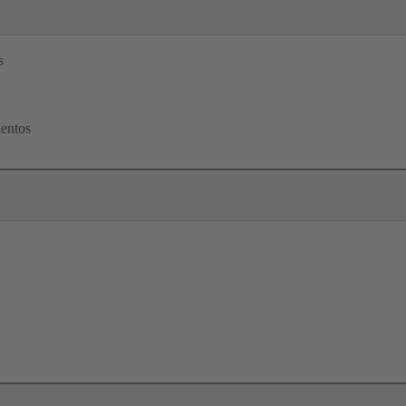
s
entos