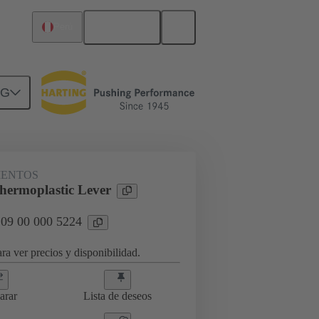
Español
Perú
NG
loqueo
09 00 000 5224
IENTOS
ermoplastic Lever
 09 00 000 5224
ra ver precios y disponibilidad.
arar
Lista de deseos