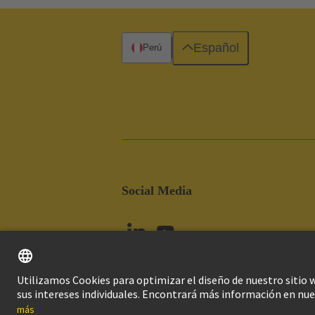
Español
Perú
Social Media