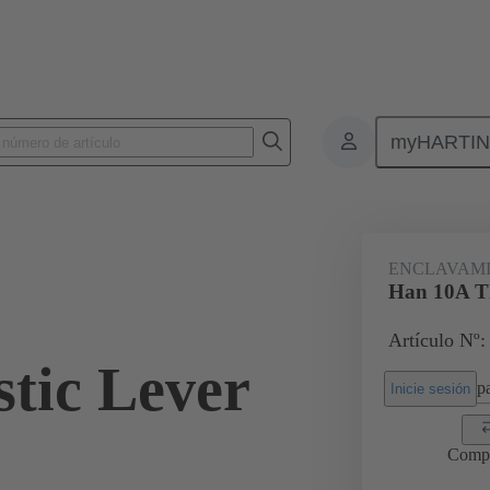
myHARTI
Conectores rectangulares
Productos
Accesorios
Sistemas de b
ENCLAVAM
Han 10A Th
Artículo Nº:
tic Lever
pa
Inicie sesión
Comp