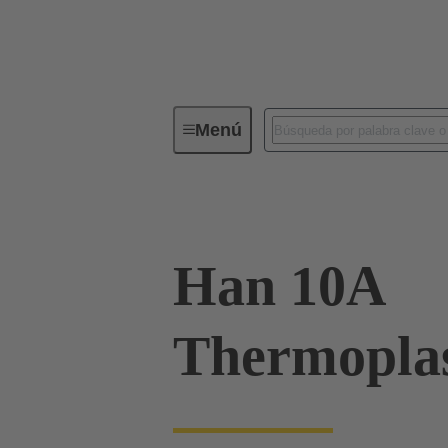
Menú
Conectores industriales / Han®
Han 10A
Thermoplas