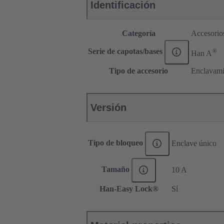
Identificación
Categoría
Accesorio
®
Serie de capotas/bases
Han A
Tipo de accesorio
Enclavami
Versión
Tipo de bloqueo
Enclave único
Tamaño
10 A
Han-Easy Lock®
Sí