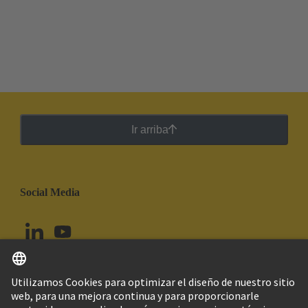
Ir arriba
Social Media
Español
Perú