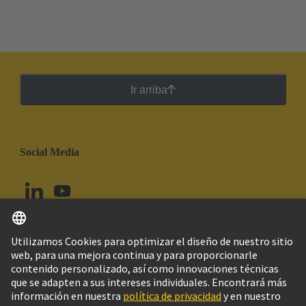
Ir arriba
Social Media
Español
Perú