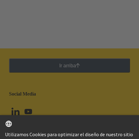
Ir arriba
Social Media