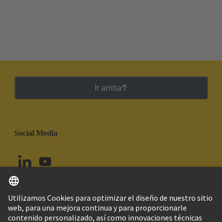
Ir arriba
Social Media
Español
Perú