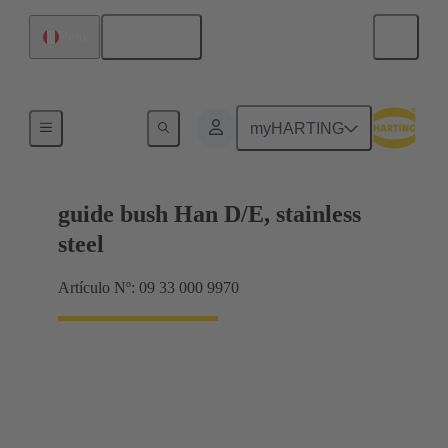
Español
Perú
Elementos de codificación y guía
myHARTING
guide bush Han D/E, stainless
steel
Artículo Nº: 09 33 000 9970