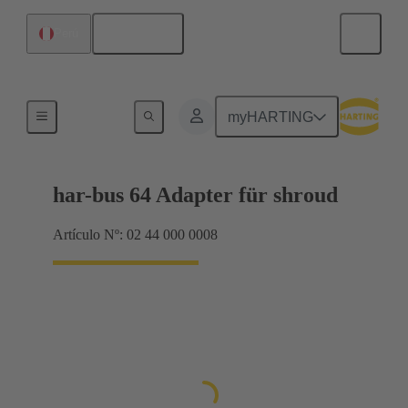
Español
Perú
Terminación de placa madre a tarjeta hija
myHARTING
har-bus 64 Adapter für shroud
Artículo Nº: 02 44 000 0008