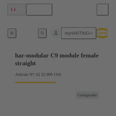
Español
Perú
Terminación de placa madre a tarjeta hija
myHARTING
har-modular C9 module female
straight
Artículo Nº: 02 52 909 1101
Configurable