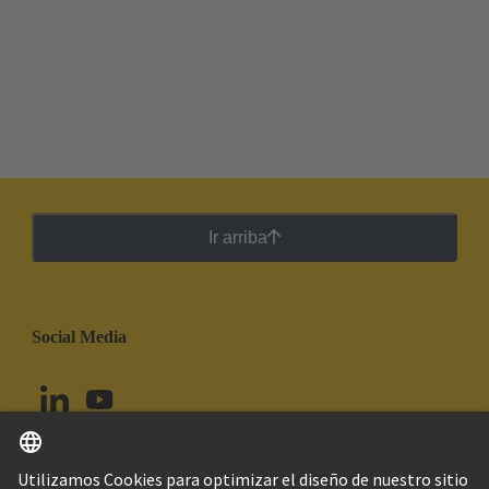
Ir arriba
Social Media