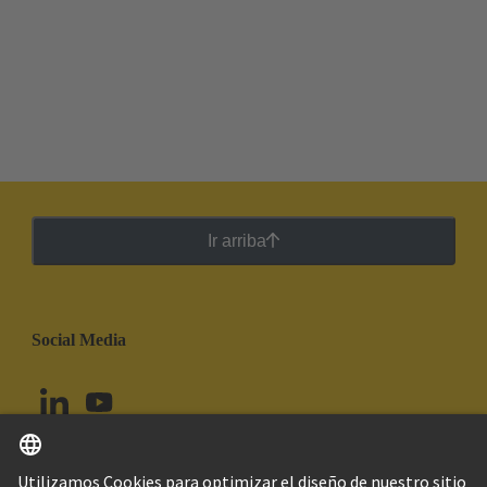
Ir arriba
Social Media