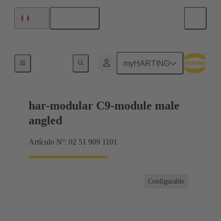
Español
Perú
Terminación de placa madre a tarjeta hija
myHARTING
har-modular C9-module male
angled
Artículo Nº: 02 51 909 1101
Configurable