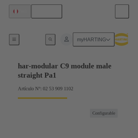
Español
Perú
Productos
myHARTING
har-modular C9 module male
straight Pa1
Artículo Nº: 02 53 909 1102
Configurable