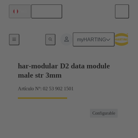
Español
Perú
Productos
myHARTING
har-modular D2 data module
male str 3mm
Artículo Nº: 02 53 902 1501
Configurable