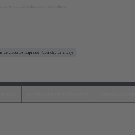
strativa. Consulte la descripción del producto.
as de circuitos impresos: Con clip de encaje
cargas
Productos relacionados
Distribuidore