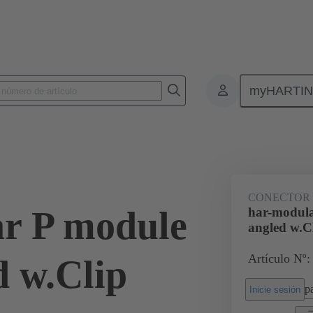
myHARTI
nectores de placas de circuitos impresos
Conectores de placa a placa de ci
02 51 900 0004
CONECTOR
r P module
har-modula
angled w.C
Artículo Nº:
d w.Clip
pa
Inicie sesión