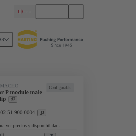
Español
Perú
NG
rcuitos
Productos
 MACHO
Configurable
r P module male
lip
 02 51 900 0004
ra ver precios y disponibilidad.