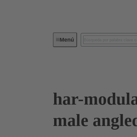
Menú
Conectividad de dispositivos
Co
Terminación de placa madre a tarjeta hija
har-modula
male angle