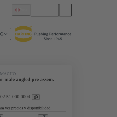
Español
Perú
NG
rcuitos
Productos
 MACHO
r male angled pre-assem.
 02 51 000 0004
ra ver precios y disponibilidad.