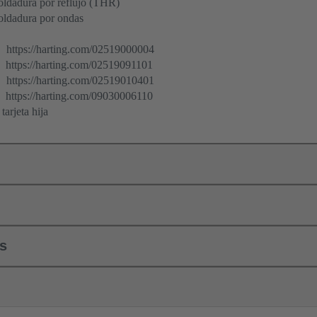
oldadura por reflujo (THR)
oldadura por ondas
https://harting.com/02519000004
https://harting.com/02519091101
https://harting.com/02519010401
https://harting.com/09030006110
tarjeta hija
ls