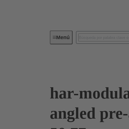
Menú
Conectividad de dispositivos
Co
Terminación de placa madre a tarjeta hija
har-modula
angled pre