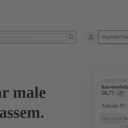
myHARTI
nectores de placas de circuitos impresos
Conectores de placa a placa de ci
02 51 000 0004
CONECTOR
r male
har-modula
50,77
Artículo Nº:
-assem.
pa
Inicie sesión