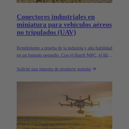
Conectores industriales en
miniatura para vehículos aéreos
no tripulados (UAV)
Rendimiento a prueba de la industria y alta fiabilidad
en un formato pequeño. Con el Han® MPC, el líder
tecnológico europeo de confianza HARTING
Solicite una muestra de producto gratuita
presenta el primer conector industrial para drones
comerciales.