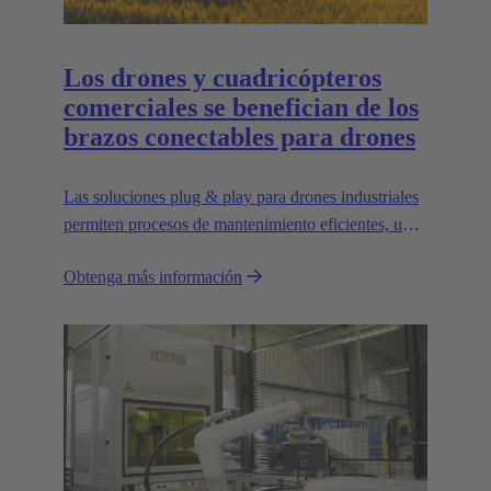
Los drones y cuadricópteros
comerciales se benefician de los
brazos conectables para drones
Las soluciones plug & play para drones industriales
permiten procesos de mantenimiento eficientes, un
transporte que ahorra espacio y una gran
Obtenga más información
escalabilidad, por ejemplo, para transportar cargas
más pesadas.