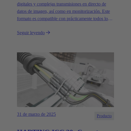
digitales y complejas transmisiones en directo de
datos de imagen, así como en monitorización. Este
formato es compatible con prácticamente todos los
tipos de cámaras actuales y admite velocidades de
Seguir leyendo
transferencia de datos de hasta 20 Gbit/s.
31 de marzo de 2025
Producto