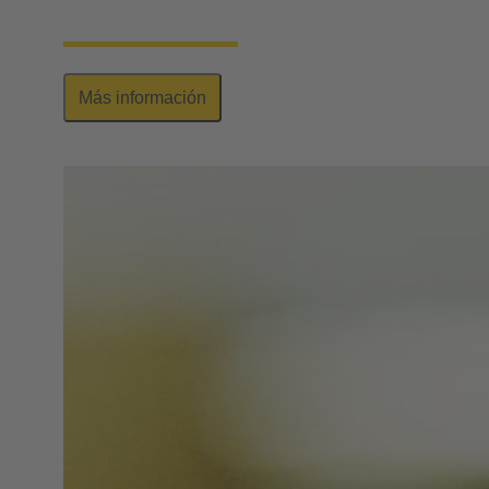
aplicaciones industriales según IEC 63171-6.
Más información