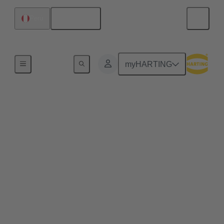
Español
Perú
Serie
myHARTING
HARTING T1
Industrial
Single Pair Ethernet (SPE) garantiza por primera vez
el uso rentable de Ethernet en todos los aspectos de
la automatización industrial. Ethernet de un solo par
utiliza un par de cables para transmitir datos a
velocidades de hasta 1 GBit/s. Esto convierte a SPE
en la alternativa ideal para aplicaciones industriales
en la era de Industria 4.0 e IIoT. HARTING T1
Industrial es la cara de acoplamiento SPE para