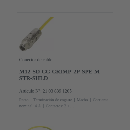
A
Contactos: 2 + apantallamiento
Conector de cable
M12-SD-CC-CRIMP-2P-SPE-M-
STR-SHLD
Artículo Nº: 21 03 839 1205
Recto
Terminación de engaste
Macho
Corriente
nominal: ‌4 A
Contactos: 2 +
apantallamiento
Sección de conductor: 0.08 ... 0.32
mm² Trenzado