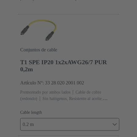
IDC
Sección de conductor: 0.1 ... 0.12 mm² 0.22 ...
0.32 mm²
Conjuntos de cable
T1 SPE IP20 1x2xAWG26/7 PUR
0,2m
Artículo Nº: 33 28 020 2001 002
Premontado por ambos lados
Cable de cobre
(redondo)
Sin halógenos, Resistente al aceite,
Retardante de llama
Longitud de cable: 0.2 m
Cable length
0.2 m