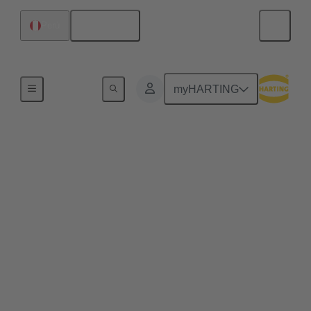
Español
Perú
Inicio
myHARTING
Nuestro Sistema
Integrado de Gestión
(SIG)
Nuestro Sistema de Gestión Integrado (IMS)
combina la gestión de la calidad, el medio ambiente
y la seguridad en un marco claro y certificado, lo
que garantiza procesos trazables y resultados
medibles.