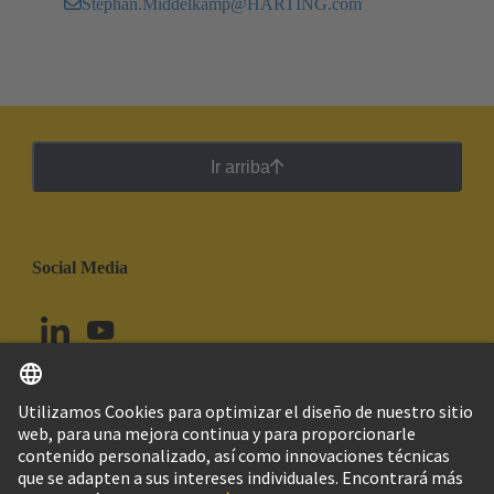
Stephan.Middelkamp@HARTING.com
Ir arriba
Social Media
Español
Perú