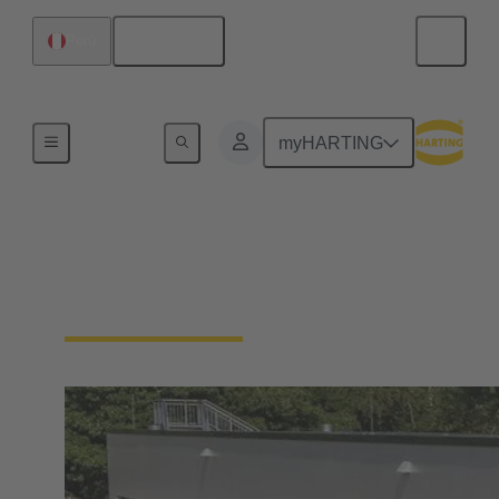
Español
Perú
Integrated Management System (IMS)
myHARTING
Nuestra exigencia de
calidad