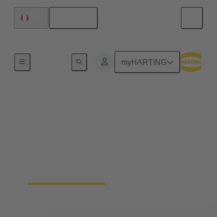
Español
Perú
Inicio
myHARTING
Sistemas de solenoides
Desde hace 25 años, representamos el sinónimo de
máxima calidad e innovaciones líderes en sistemas
magnéticos para actuadores en la ingeniería
automovilística, así como en mecatrónica y
tecnología de terminación.