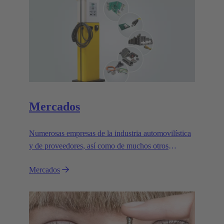
Mercados
Numerosas empresas de la industria automovilística
y de proveedores, así como de muchos otros
sectores industriales, confían en el excelente
Mercados
rendimiento y la fiabilidad de los sistemas
electromagnéticos de HARTING Automotive.