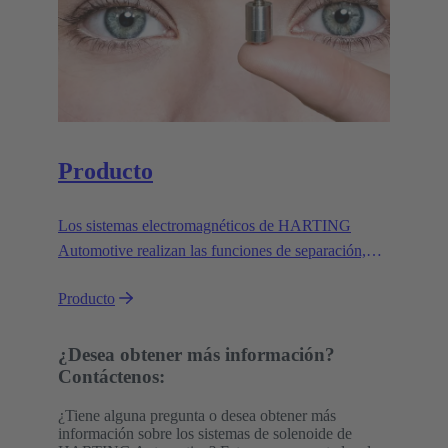
Producto
Los sistemas electromagnéticos de HARTING
Automotive realizan las funciones de separación,
elevación, activación, bloqueo y desbloqueo. Las
Producto
cumplen de forma segura, fiable y eficiente en una
amplia variedad de aplicaciones en condiciones
exigentes.
¿Desea obtener más información?
Contáctenos:
¿Tiene alguna pregunta o desea obtener más
información sobre los sistemas de solenoide de