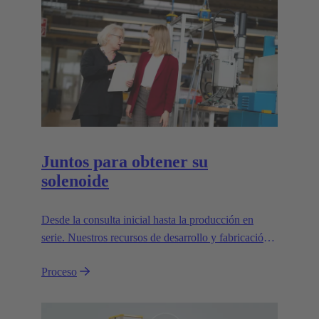
Juntos para obtener su
solenoide
Desde la consulta inicial hasta la producción en
serie. Nuestros recursos de desarrollo y fabricación
están especializados en la fabricación de actuadores
Proceso
electromagnéticos personalizados para su uso en
serie en la industria y la automoción.