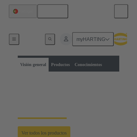
Español
Portugal
myHARTING
Categoría de productos:
Conectores circulares métricos
Conectores circulares
Visión general
Productos
Conocimientos
Conectores circulares
métricos
Ver todos los productos