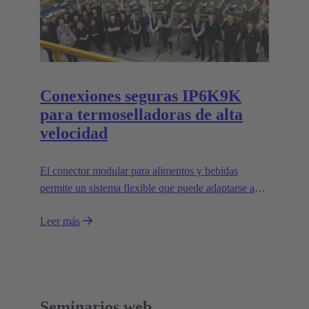
Conexiones seguras IP6K9K
para termoselladoras de alta
velocidad
El conector modular para alimentos y bebidas
permite un sistema flexible que puede adaptarse a
aplicaciones individuales y facilita el diseño de
Leer más
máquinas modulares.
Seminarios web