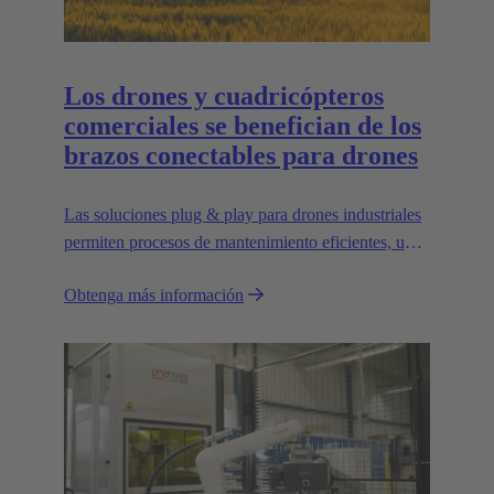
Los drones y cuadricópteros
comerciales se benefician de los
brazos conectables para drones
Las soluciones plug & play para drones industriales
permiten procesos de mantenimiento eficientes, un
transporte que ahorra espacio y una gran
Obtenga más información
escalabilidad, por ejemplo, para transportar cargas
más pesadas.