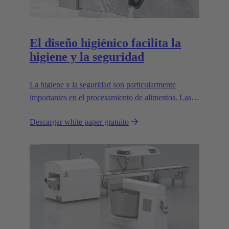
El diseño higiénico facilita la
higiene y la seguridad
La higiene y la seguridad son particularmente
importantes en el procesamiento de alimentos. Las
máquinas y equipos deben diseñarse de manera que
Descargar white paper gratuito
puedan limpiarse con facilidad; deben evitarse
cavidades que acumulen suciedad.