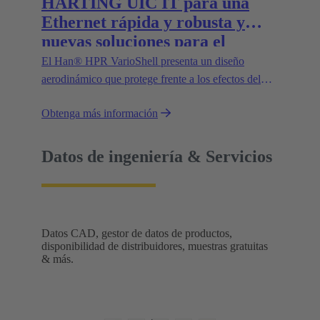
HARTING UIC IT para una
Ethernet rápida y robusta y
nuevas soluciones para el
suministro eléctrico en trenes
El Han® HPR VarioShell presenta un diseño
aerodinámico que protege frente a los efectos del
entorno, como la suciedad, el hielo o el agua a
Obtenga más información
presión. Además, el grado de protección IP69
garantiza su uso seguro en exteriores. Las nuevas
variantes aumentan la flexibilidad de uso y abren
Datos de ingeniería & Servicios
nuevas posibilidades.
Datos CAD, gestor de datos de productos,
disponibilidad de distribuidores, muestras gratuitas
& más.