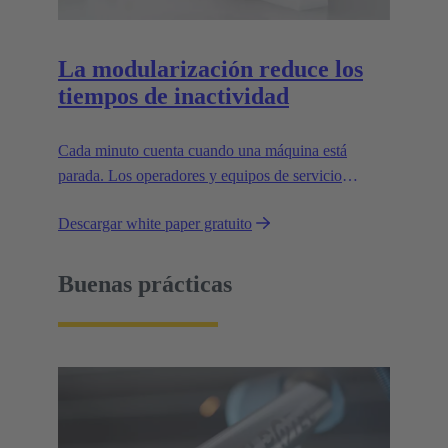
La modularización reduce los
tiempos de inactividad
Cada minuto cuenta cuando una máquina está
parada. Los operadores y equipos de servicio
técnico suelen estar sometidos a una gran presión en
Descargar white paper gratuito
relación con los plazos cuando ocurre una
interrupción. Durante estas situaciones, las
conexiones de suministro hasta la instalación deben
Buenas prácticas
ser fáciles de manejar.