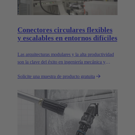
Conectores circulares flexibles
y escalables en entornos difíciles
Las arquitecturas modulares y la alta productividad
son la clave del éxito en ingeniería mecánica y
robótica. Las interfaces flexibles y fiables son
Solicite una muestra de producto gratuita
esenciales para allanar el camino.