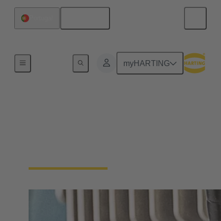
Español
Portugal
Inicio
myHARTING
Cables premontados
para tecnología de
transmisión