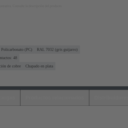
strativa. Consulte la descripción del producto.
Policarbonato (PC)
RAL 7032 (gris guijarro)
ntactos: 48
ción de cobre
Chapado en plata
cargas
Productos relacionados
Distribuidore