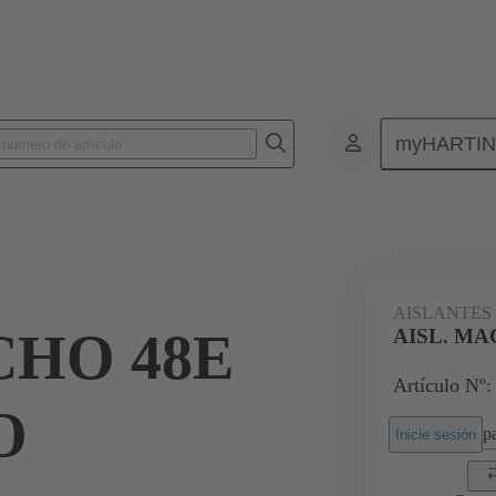
myHARTI
Conectores rectangulares
Productos
Aislantes monobloque
Par
AISLANTES
CHO 48E
AISL. MA
Artículo Nº:
O
pa
Inicie sesión