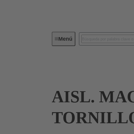
Menú
Conectores industriales / Han®
Corrientes hasta 16 A
09 33 024 2611
AISL. MA
TORNILL