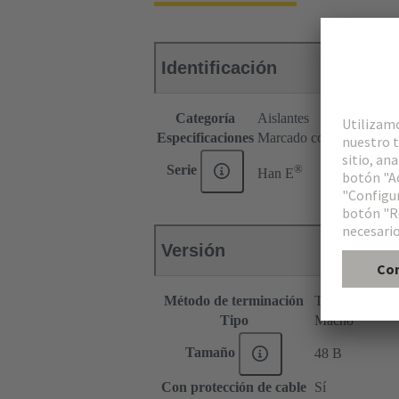
Identificación
Categoría
Aislantes
Especificaciones
Marcado continuo
®
Serie
Han E
Versión
Método de terminación
Terminación de
Tipo
Macho
Tamaño
48 B
Con protección de cable
Sí