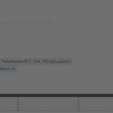
strativa. Consulte la descripción del producto.
Policarbonato (PC)
RAL 7032 (gris guijarro)
ntactos: 18
cargas
Productos relacionados
Distribuidore