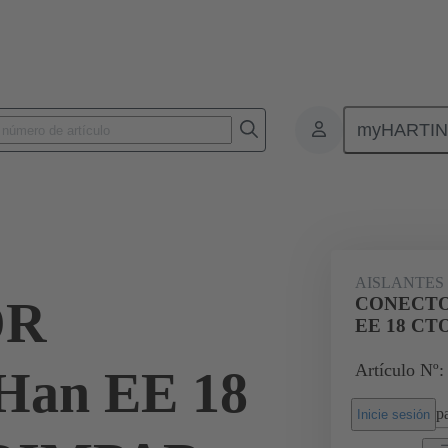
myHARTI
Conectores rectangulares
Productos
Aislantes monobloque
Par
AISLANTES
OR
CONECTO
EE 18 CT
Artículo Nº:
an EE 18
pa
Inicie sesión