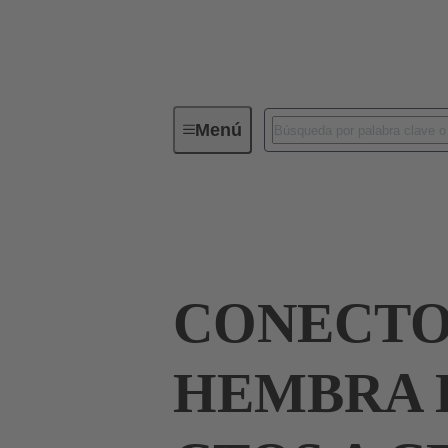
Menú
Conectores industriales / Han®
Corrientes hasta 16 A
09 32 018 3101
CONECT
HEMBRA H