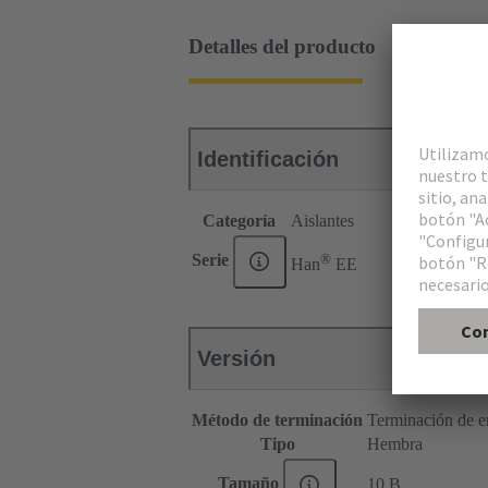
Detalles del producto
Identificación
Categoría
Aislantes
®
Serie
Han
EE
Versión
Método de terminación
Terminación de e
Tipo
Hembra
Tamaño
10 B