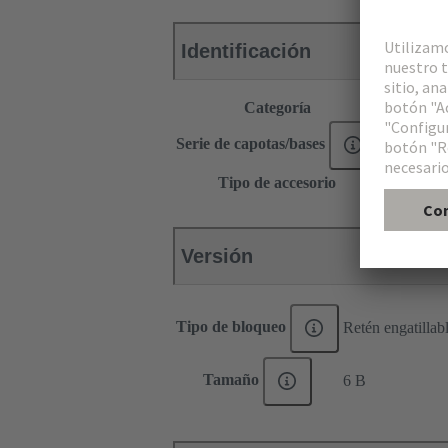
Identificación
Categoría
Accesorio
Serie de capotas/bases
Han-Sna
Tipo de accesorio
Tapa de p
Versión
Tipo de bloqueo
Retén engatillab
Tamaño
6 B