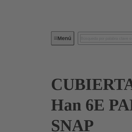
Menú
Serie
Productos
09 33 00
CUBIERT
Han 6E P
SNAP