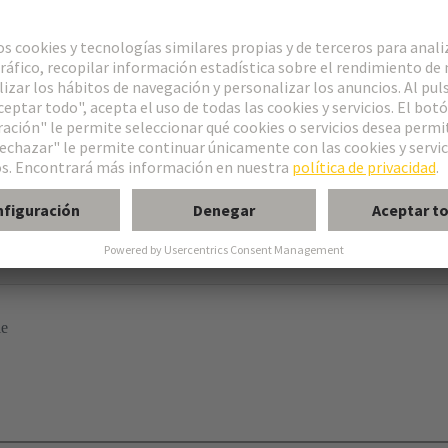
s
p®
rotección
le