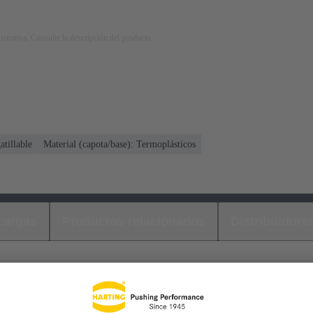
strativa. Consulte la descripción del producto.
atillable
Material (capota/base): Termoplásticos
cargas
Productos relacionados
Distribuidore