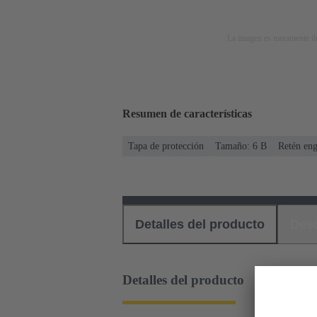
La imagen es meramente ilu
Resumen de características
Tapa de protección
Tamaño: 6 B
Retén eng
Detalles del producto
Des
Detalles del producto