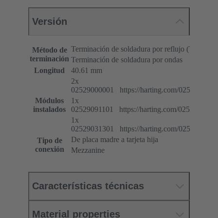
Versión
Terminación de soldadura por reflujo (THR)
Método de
terminación
Terminación de soldadura por ondas
Longitud
40.61 mm
2x
02529000001 https://harting.com/0252900000
Módulos
1x
instalados
02529091101 https://harting.com/0252909110
1x
02529031301 https://harting.com/0252903130
De placa madre a tarjeta hija
Tipo de
conexión
Mezzanine
Características técnicas
Material properties