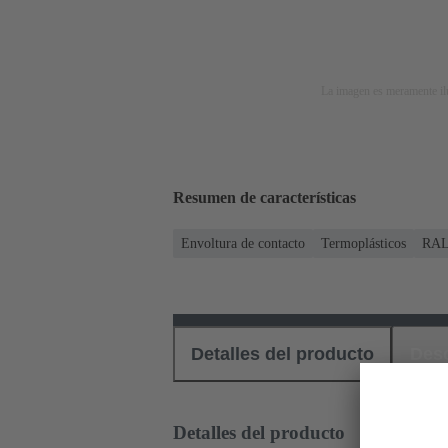
La imagen es meramente ilu
Resumen de características
Envoltura de contacto
Termoplásticos
RAL 
Detalles del producto
Des
Detalles del producto