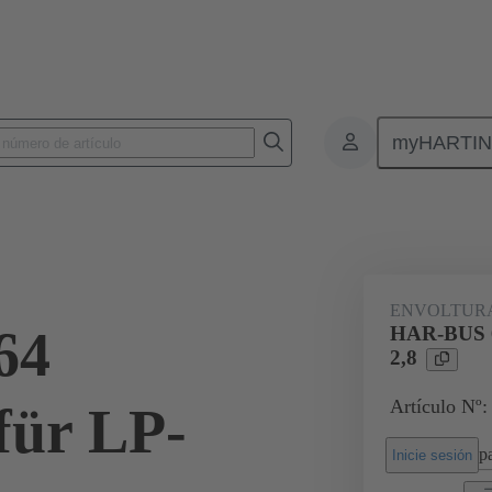
myHARTI
nectores de placas de circuitos impresos
Conectores de placa a placa de ci
02 44 000 0007
ENVOLTURA
64
HAR-BUS 
2,8
Artículo Nº:
ür LP-
pa
Inicie sesión