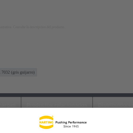
strativa. Consulte la descripción del producto.
7032 (gris guijarro)
cargas
Productos relacionados
Distribuidore