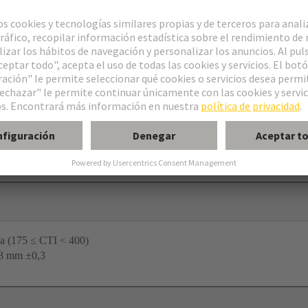
Ia (175 ≤ CTI < 400)
,8 mm ±0,3 ‌