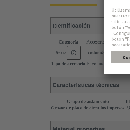
Identificación
Categoría
Accesorios
Serie
har-bus® 64
Tipo de accesorio
Envoltura de contacto
Características técnicas
Grupo de aislamiento
II
Grosor de placa de circuitos impresos
‌2
Material properties