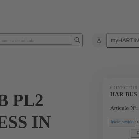
myHARTI
nectores de placas de circuitos impresos
Conectores de placa a placa de ci
09 02 264 6850
CONECTOR
B PL2
HAR-BUS 
Artículo Nº:
ESS IN
pa
Inicie sesión