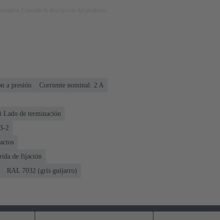
strativa. Consulte la descripción del producto.
n a presión
Corriente nominal: ‌2 A
i Lado de terminación
3-2
actos
rida de fijación
RAL 7032 (gris guijarro)