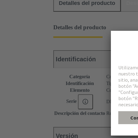
Detalles del producto
Des
Detalles del producto
Identificación
Categoría
Conectores
Identificación
Tipo B
Elemento
Conector hembr
Serie
DIN 41612
Descripción del contacto
Recto
Versión