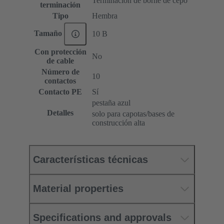
Terminación de borne de cepo
terminación
Tipo
Hembra
Tamaño
10 B
Con protección
No
de cable
Número de
10
contactos
Contacto PE
Sí
pestaña azul
Detalles
solo para capotas/bases de
construcción alta
Características técnicas
Material properties
Specifications and approvals