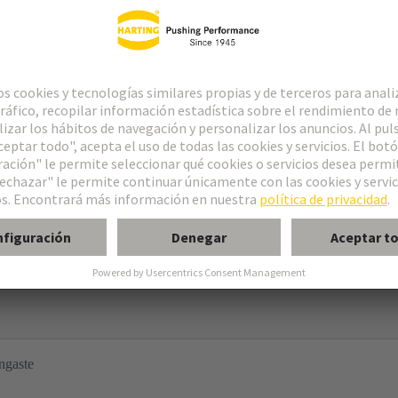
aste
ngaste