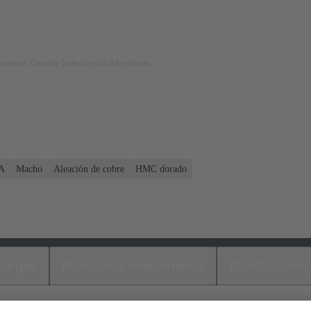
strativa. Consulte la descripción del producto.
 A
Macho
Aleación de cobre
HMC dorado
cargas
Productos relacionados
Distribuidore