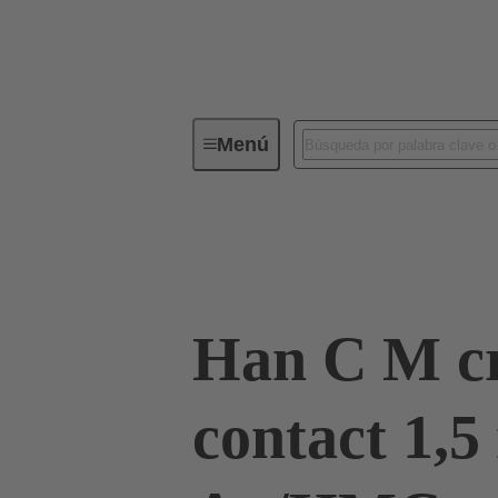
Menú
Conectores industriales / Han®
Contactos
09 32 200 6114
Han C M c
contact 1,