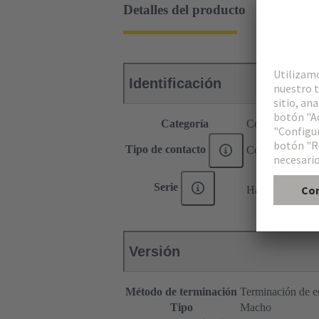
Detalles del producto
Identificación
Categoría
Contactos
Tipo de contacto
Contacto de eng
®
Serie
Han
C HMC
Versión
Método de terminación
Terminación de e
Tipo
Macho