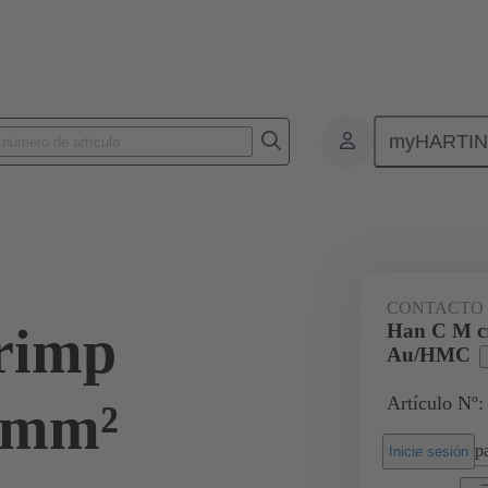
myHARTI
Conectores rectangulares
Productos
Serie
Han® HMC para un g
CONTACTO 
rimp
Han C M cr
Au/HMC
Artículo Nº:
5 mm²
pa
Inicie sesión