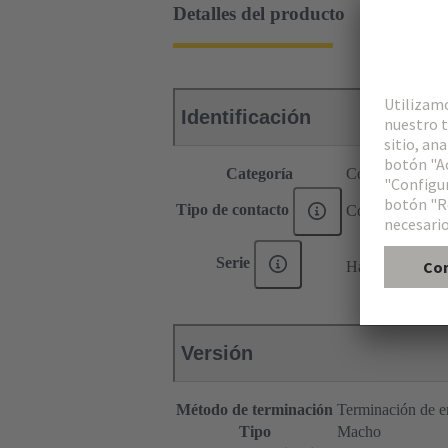
Detalles del producto
Identificación
Categoría
Contactos
Tipo de contacto
Contacto de eng
®
Serie
Han
C HMC
Versión
Método de terminación
Terminación de e
Tipo
Macho