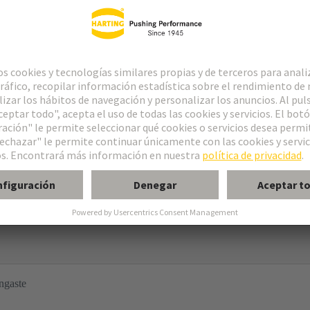
aste
ngaste