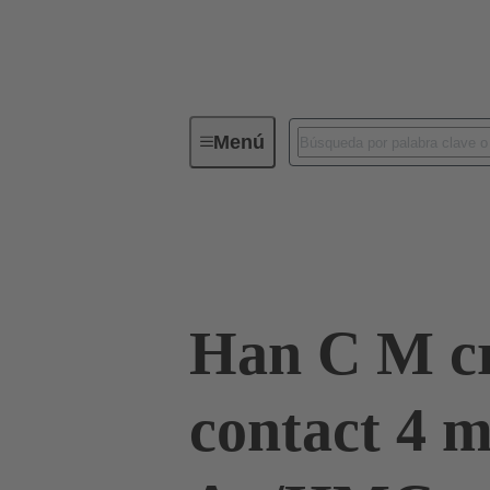
Menú
Conectores industriales / Han®
Contactos
09 32 200 6119
Han C M c
contact 4 