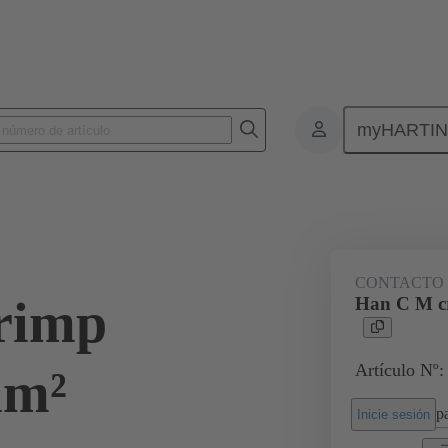
myHARTI
Conectores rectangulares
Productos
Serie
Han® HMC para un g
CONTACTO 
rimp
Han C M c
Artículo Nº:
mm²
pa
Inicie sesión