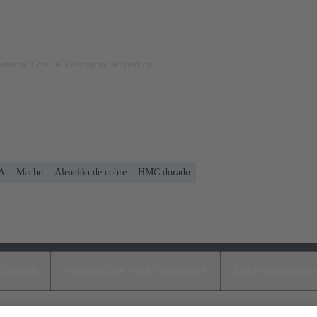
strativa. Consulte la descripción del producto.
 A
Macho
Aleación de cobre
HMC dorado
cargas
Productos relacionados
Distribuidore