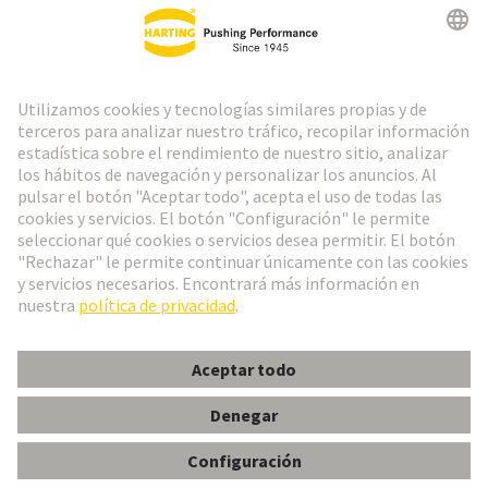
Boletín HARTING
Ir al registro
Español
Portugal
© Grupo Tecnológico HARTING
Configuración de cookies
Imprint
Política de privacidad
Política de Cookies
Aviso Legal Web
Información al cliente
Han HsC 12 Pos. Male Insert