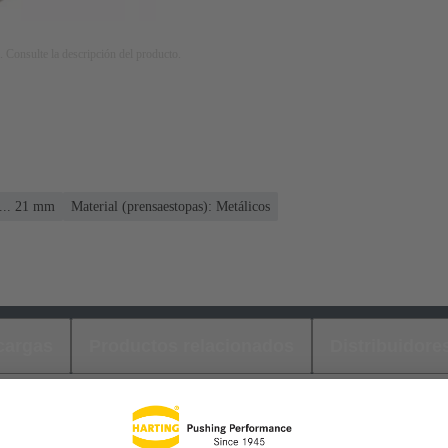
. Consulte la descripción del producto.
 ... 21 mm
Material (prensaestopas): Metálicos
cargas
Productos relacionados
Distribuidore