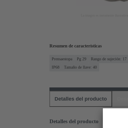
La imagen es meramente ilustrativa
Resumen de características
Prensaestopa
Pg 29
Rango de sujeción: 17
IP68
Tamaño de llave: 40
Detalles del producto
Des
Detalles del producto