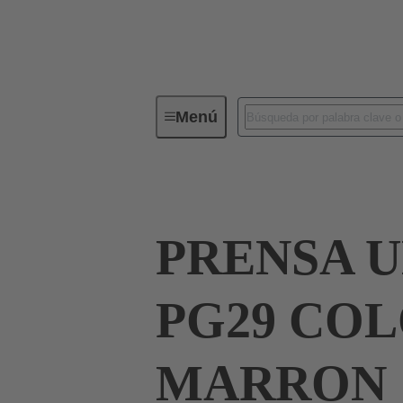
Menú
Conectores industriales / Han®
PRENSA 
PG29 CO
MARRON