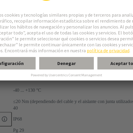
-40 ... +130 °C
≤20 Nm (dependiendo del cable y el aislante con junta utilizado
40
IP68
Pg 29