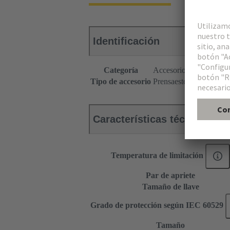
Identificación
Categoría
Accesorios
Tipo de accesorio
Prensaestopa
Características técnicas
Temperatura de limitación
Par de apriete
Tamaño de llave
Grado de protección según IEC 60529
Tamaño