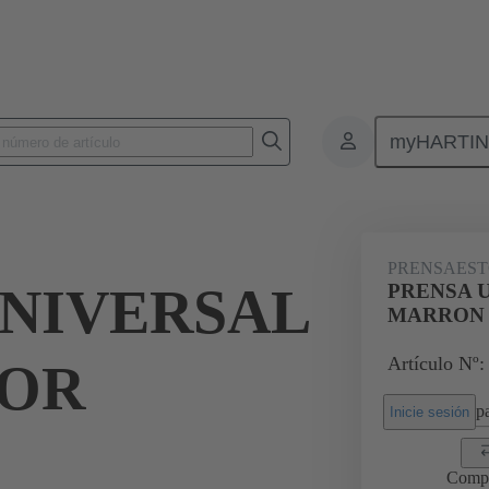
myHARTI
Conectores rectangulares
Productos
Accesorios
Prensaestopas
PRENSAEST
UNIVERSAL
PRENSA 
MARRON
Artículo Nº:
LOR
pa
Inicie sesión
Comp