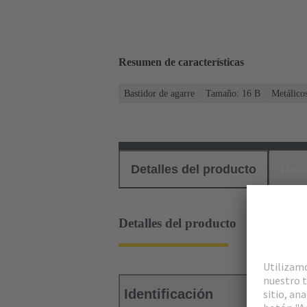
Resumen de características
Bastidor de agarre
Tamaño: 16 B
Metálico
Detalles del producto
Des
Detalles del producto
Identificación