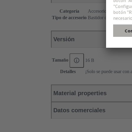
Categoría
Accesorios
Tipo de accesorio
Bastidor de agarre
Versión
Tamaño
16 B
Detalles
¡Solo se puede usar con a
Material properties
Datos comerciales