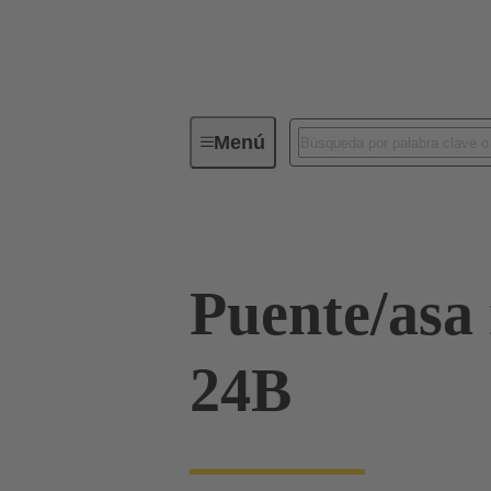
Menú
Serie
Productos
09 00 01
Puente/asa
24B