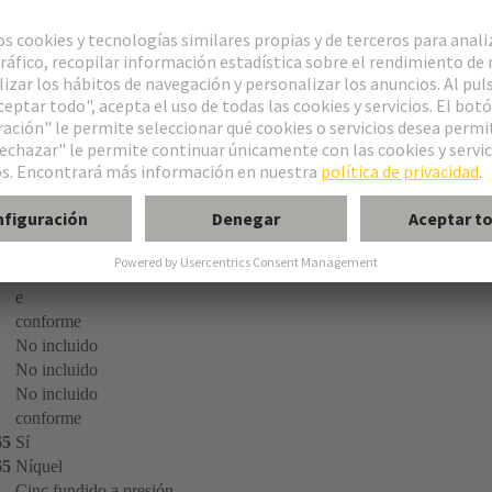
rnillo
fijación
e
conforme
No incluido
No incluido
No incluido
conforme
65
Sí
65
Níquel
Cinc fundido a presión