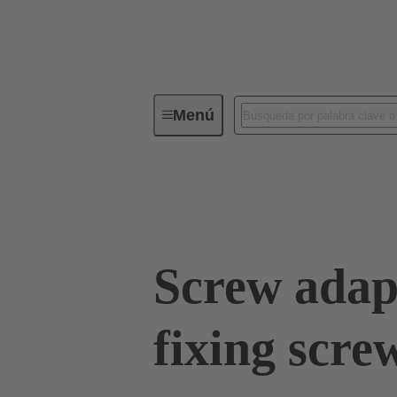
Menú
Conectores industriales / Han®
09 00 000 5603
Screw adap
fixing scre