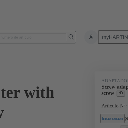
myHARTI
Conectores rectangulares
Productos
Accesorios
Bastidor de bl
ADAPTADOR
ter with
Screw adapt
screw
Artículo Nº:
w
pa
Inicie sesión