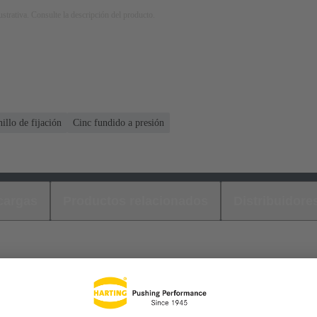
strativa. Consulte la descripción del producto.
nillo de fijación
Cinc fundido a presión
cargas
Productos relacionados
Distribuidore