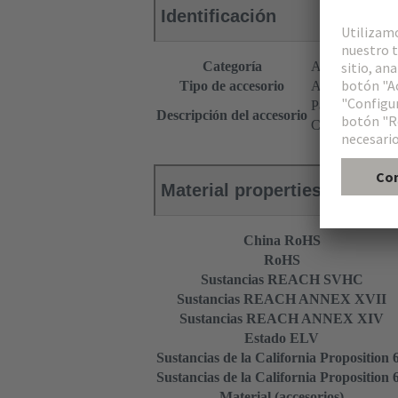
Identificación
Categoría
Accesorios
Tipo de accesorio
Adaptador de to
Parte inferior
Descripción del accesorio
Con tornillo de 
Material properties
China RoHS
RoHS
Sustancias REACH SVHC
Sustancias REACH ANNEX XVII
Sustancias REACH ANNEX XIV
Estado ELV
Sustancias de la California Proposition 
Sustancias de la California Proposition 
Material (accesorios)