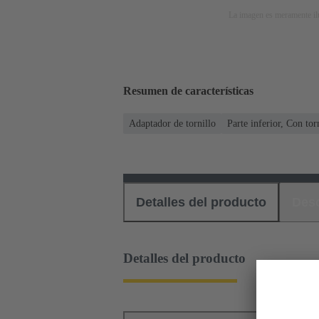
La imagen es meramente ilu
Resumen de características
Adaptador de tornillo
Parte inferior, Con tor
Detalles del producto
Des
Detalles del producto