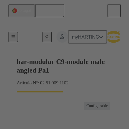
Español
Portugal
Terminación de placa madre a tarjeta hija
myHARTING
har-modular C9-module male
angled Pa1
Artículo Nº: 02 51 909 1102
Configurable