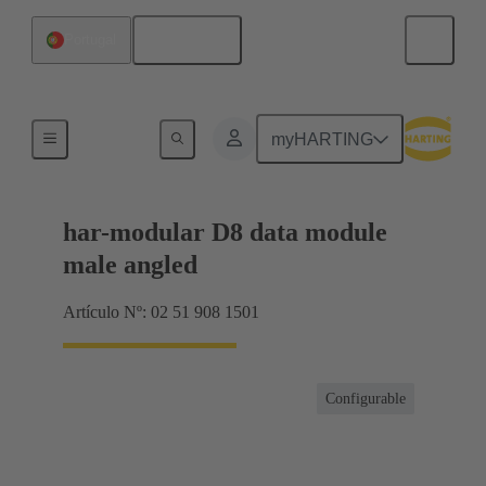
Español
Portugal
Terminación de placa madre a tarjeta hija
myHARTING
har-modular D8 data module
male angled
Artículo Nº: 02 51 908 1501
Configurable