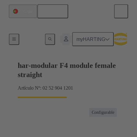
Español
Portugal
Terminación de placa madre a tarjeta hija
myHARTING
har-modular F4 module female
straight
Artículo Nº: 02 52 904 1201
Configurable