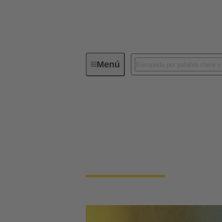
Menú
Single Pair Ethernet
Single Pair Etherne
Del sensor a la nube sin barreras: SPE es el
espacio y costes.