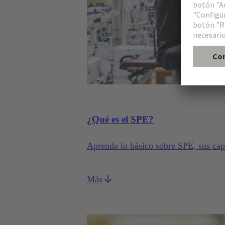
¿Qué es el SPE?
Aprenda lo básico sobre SPE, sus capa
Más