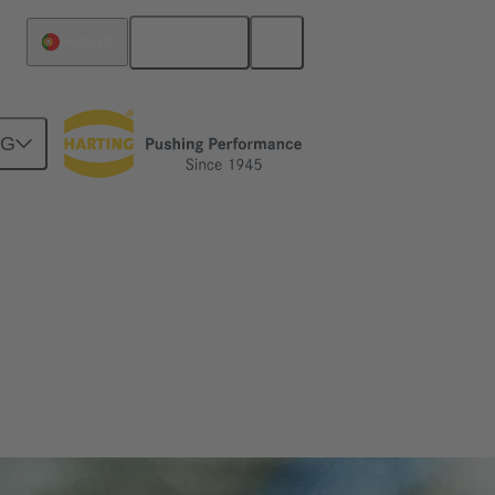
Español
Portugal
NG
el de campo sea inteligente, ahorrando