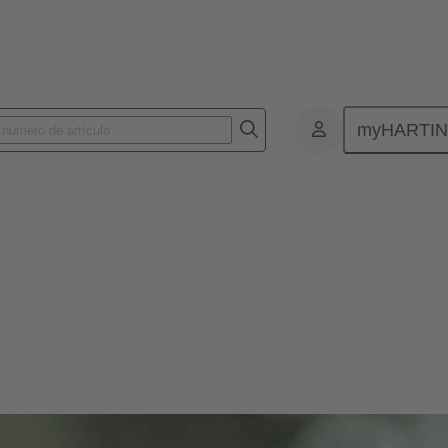
myHARTI
t
 habilitador de la IIoT. Con sólo un par de cables, SPE hace que el niv