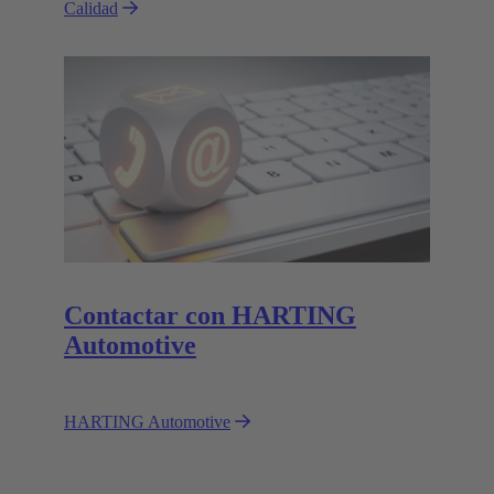
Calidad
clave para nosotros es que aseguremos una calidad
óptima y una fiabilidad funcional para nuestros
clientes.
Contactar con HARTING
Automotive
HARTING Automotive