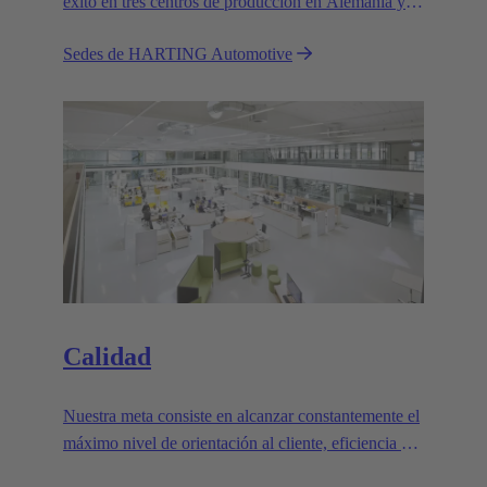
éxito en tres centros de producción en Alemania y
Rumanía, con crecimiento en los tres
Sedes de HARTING Automotive
emplazamientos.
Calidad
Nuestra meta consiste en alcanzar constantemente el
máximo nivel de orientación al cliente, eficiencia e
impecabilidad en el sector de la automoción. La