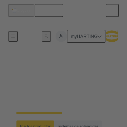
Español
Uruguay
Inicio
myHARTING
Acerca de HARTING
Automotive
Como colaborador competente de renombre para la
movilidad eléctrica y los actuadores para uso en
vehículos y en la industria, establecemos las normas
reconocidas con nuestras soluciones personalizadas.
Ir a los productos
Sistemas de solenoides