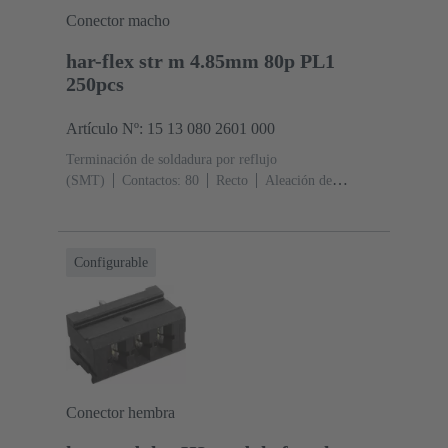
Conector macho
har-flex str m 4.85mm 80p PL1
250pcs
Artículo Nº: 15 13 080 2601 000
Terminación de soldadura por reflujo
(SMT)
Contactos: 80
Recto
Aleación de
cobre
Metal noble sobre Ni Lado de acoplamiento, Sn
sobre Ni Lado de terminación
Nivel de rendimiento:
1
Polímero de cristal líquido (LCP)
Configurable
Conector hembra