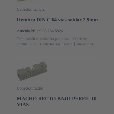
Conector hembra
Hembra DIN C 64 vías soldar 2,9mm
Artículo Nº: 09 03 264 6824
Terminación de soldadura por ondas
Corriente
nominal: ‌2 A
Contactos: 64
Recto
Aleación de
cobre
Metal noble sobre Ni Lado de acoplamiento, Sn
sobre Ni Lado de terminación
Nivel de rendimiento:
2, conforme a IEC 60603-2
Codificación:
Codificación con pérdida de contactos
Fijación de
placas de circuitos impresos: Con brida de
fijación
Resina termoplástica, rellena de fibra de
vidrio
RAL 7032 (gris guijarro)
Conector macho
MACHO RECTO BAJO PERFIL 10
VIAS