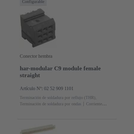
Configurable
1, conforme a IEC 60603-2
Poliamida (PA)
Negro
Conector hembra
har-modular C9 module female
straight
Artículo Nº: 02 52 909 1101
Terminación de soldadura por reflujo (THR),
Terminación de soldadura por ondas
Corriente
nominal: ‌2 A
Contactos: 9
Recto
Aleación de
cobre
Metal noble sobre Ni Lado de acoplamiento, Sn
sobre Ni Lado de terminación
Nivel de rendimiento:
1, conforme a IEC 60603-2
Poliamida (PA)
Negro