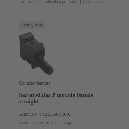
Terminación de soldadura por ondas
Corriente
nominal: ‌1 A
Contactos: 20
Recto
Aleación de
cobre
Sn sobre Ni Lado de terminación, Au sobre
Pd/Ni Lado de acoplamiento
Nivel de rendimiento:
Configurable
2
Polímero de cristal líquido (LCP)
Negro
Conector hembra
har-modular P module female
straight
Artículo Nº: 02 52 900 0001
Recto
Poliamida (PA)
Negro