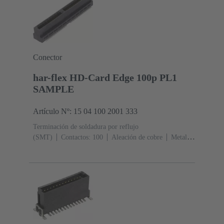
Conector
har-flex HD-Card Edge 100p PL1
SAMPLE
Artículo Nº: 15 04 100 2001 333
Terminación de soldadura por reflujo
(SMT)
Contactos: 100
Aleación de cobre
Metal
noble sobre Ni Lado de acoplamiento, Sn sobre Ni Lado
de terminación
Nivel de rendimiento: 1
Polímero de
cristal líquido (LCP)
Negro