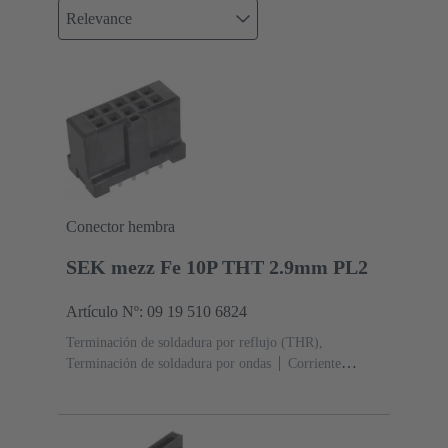
Relevance
Conector hembra
SEK mezz Fe 10P THT 2.9mm PL2
Artículo Nº: 09 19 510 6824
Terminación de soldadura por reflujo (THR),
Terminación de soldadura por ondas
Corriente
nominal: ‌1 A
Contactos: 10
Recto
Aleación de
cobre
Sn sobre Ni Lado de terminación, Au sobre
Pd/Ni Lado de acoplamiento
Nivel de rendimiento:
2
Polímero de cristal líquido (LCP)
Negro