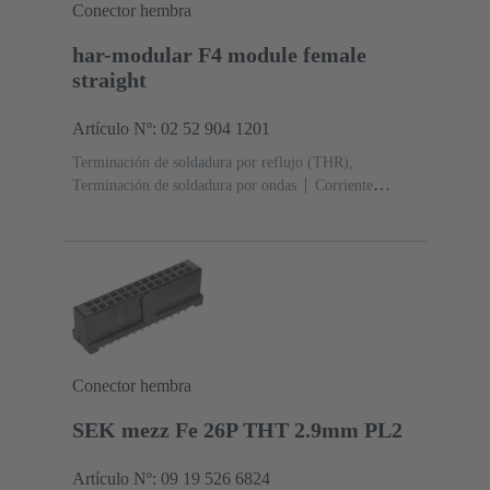
Conector hembra
har-modular F4 module female
straight
Artículo Nº: 02 52 904 1201
Terminación de soldadura por reflujo (THR),
Terminación de soldadura por ondas
Corriente
nominal: ‌6 A
Contactos: 4
Recto
Aleación de
cobre
Metal noble sobre Ni Lado de acoplamiento, Sn
sobre Ni Lado de terminación
Nivel de rendimiento:
1, conforme a IEC 60603-2
Poliamida (PA)
Negro
Conector hembra
SEK mezz Fe 26P THT 2.9mm PL2
Artículo Nº: 09 19 526 6824