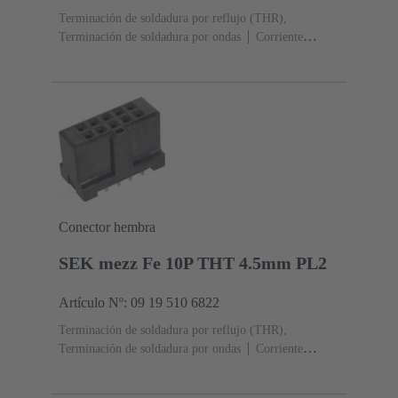
Terminación de soldadura por reflujo (THR),
Terminación de soldadura por ondas
Corriente
nominal: ‌1 A
Contactos: 26
Recto
Aleación de
cobre
Sn sobre Ni Lado de terminación, Au sobre
Pd/Ni Lado de acoplamiento
Nivel de rendimiento:
2
Polímero de cristal líquido (LCP)
Negro
Conector hembra
SEK mezz Fe 10P THT 4.5mm PL2
Artículo Nº: 09 19 510 6822
Terminación de soldadura por reflujo (THR),
Terminación de soldadura por ondas
Corriente
nominal: ‌1 A
Contactos: 10
Recto
Aleación de
cobre
Sn sobre Ni Lado de terminación, Au sobre