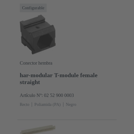
Pd/Ni Lado de acoplamiento
Nivel de rendimiento:
Configurable
2
Polímero de cristal líquido (LCP)
Negro
Conector hembra
har-modular T-module female
straight
Artículo Nº: 02 52 900 0003
Recto
Poliamida (PA)
Negro