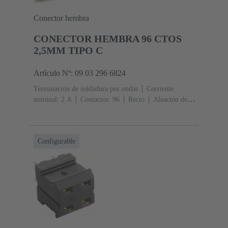
Conector hembra
CONECTOR HEMBRA 96 CTOS
2,5MM TIPO C
Artículo Nº: 09 03 296 6824
Terminación de soldadura por ondas
Corriente
nominal: ‌2 A
Contactos: 96
Recto
Aleación de
cobre
Metal noble sobre Ni Lado de acoplamiento, Sn
sobre Ni Lado de terminación
Nivel de rendimiento:
2, conforme a IEC 60603-2
Codificación:
Configurable
Codificación con pérdida de contactos
Fijación de
placas de circuitos impresos: Con brida de
fijación
Resina termoplástica, rellena de fibra de
vidrio
RAL 7032 (gris guijarro)