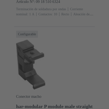
Artículo Nº: 09 18 510 6324
Terminación de soldadura por ondas
Corriente
nominal: ‌1 A
Contactos: 10
Recto
Aleación de
cobre
Metal noble sobre Ni Lado de acoplamiento, Sn
sobre Ni Lado de terminación
Nivel de rendimiento:
2, conforme a IEC 60603-13
Resina termoplástica
Configurable
(PBT)
Gris
Conector macho
har-modular P module male straight