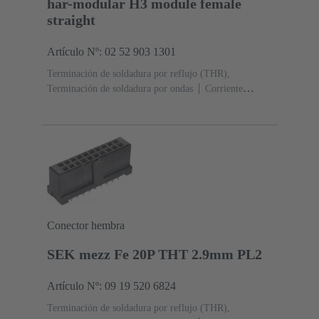
har-modular H3 module female
straight
Artículo Nº: 02 52 903 1301
Terminación de soldadura por reflujo (THR),
Terminación de soldadura por ondas
Corriente
nominal: ‌15 A
Contactos: 3
Recto
Aleación de
cobre
Chapado en plata Lado de acoplamiento, Sn
sobre Ni Lado de terminación
Nivel de rendimiento:
1, conforme a IEC 60603-2
Poliamida (PA)
Negro
Conector hembra
SEK mezz Fe 20P THT 2.9mm PL2
Artículo Nº: 09 19 520 6824
Terminación de soldadura por reflujo (THR),