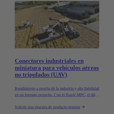
Conectores industriales en
miniatura para vehículos aéreos
no tripulados (UAV)
Rendimiento a prueba de la industria y alta fiabilidad
en un formato pequeño. Con el Han® MPC, el líder
tecnológico europeo de confianza HARTING
Solicite una muestra de producto gratuita
presenta el primer conector industrial para drones
comerciales.