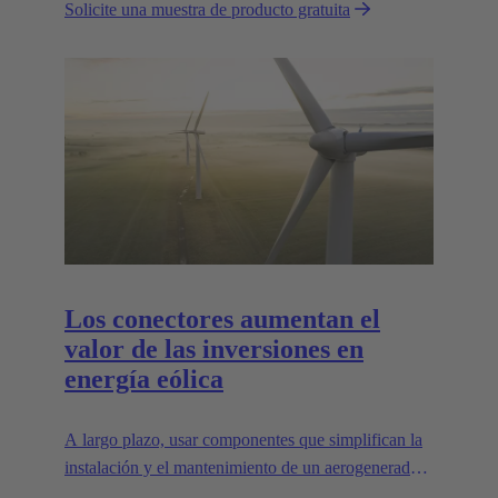
Solicite una muestra de producto gratuita
esenciales para allanar el camino.
Los conectores aumentan el
valor de las inversiones en
energía eólica
A largo plazo, usar componentes que simplifican la
instalación y el mantenimiento de un aerogenerador
puede aumentar enormemente el valor de la planta.