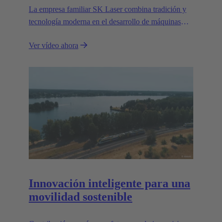
La empresa familiar SK Laser combina tradición y
tecnología moderna en el desarrollo de máquinas
láser de primera clase para aplicaciones industriales
Ver vídeo ahora
exigentes.
Innovación inteligente para una
movilidad sostenible