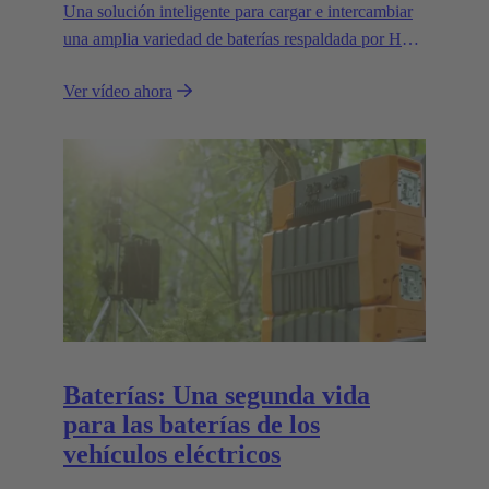
Una solución inteligente para cargar e intercambiar
una amplia variedad de baterías respaldada por Han-
Modular®: el estándar del mercado para conectores
Ver vídeo ahora
modulares.
Baterías: Una segunda vida
para las baterías de los
vehículos eléctricos