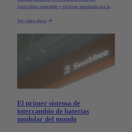
Agricultura sostenible y eficiente impulsada por las
interfaces de alta tensión AEF de HARTING.
Ver vídeo ahora
El primer sistema de
intercambio de baterías
modular del mundo