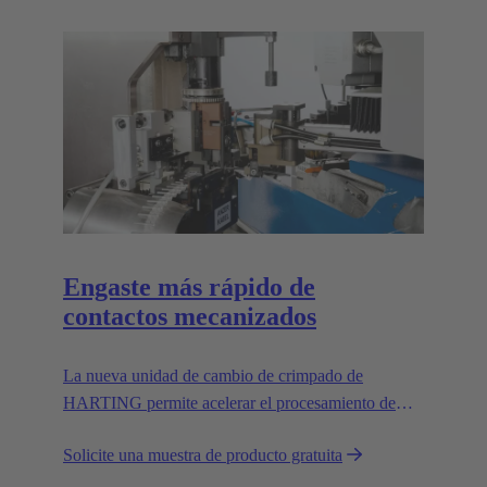
Engaste más rápido de
contactos mecanizados
La nueva unidad de cambio de crimpado de
HARTING permite acelerar el procesamiento de
contactos mecanizados, reemplazando el sistema de
Solicite una muestra de producto gratuita
alimentación por vibración.