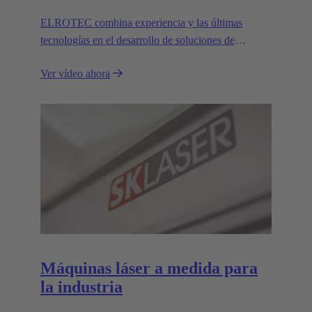
ELROTEC combina experiencia y las últimas
tecnologías en el desarrollo de soluciones de
automatización a medida para la industria.
Ver vídeo ahora
Máquinas láser a medida para
la industria