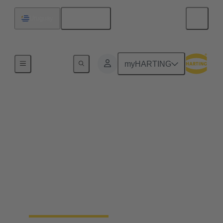
Español
Uruguay
Inicio
myHARTING
Conectores industriales
Han®
Manejo rápido y sencillo, robustez, flexibilidad de
uso, larga vida útil e, idealmente, montaje sin
herramientas: sea lo que sea lo que espera de un
conector, los conectores rectangulares y los
conectores circulares industriales Han® no le
decepcionarán. Incluso las superará.