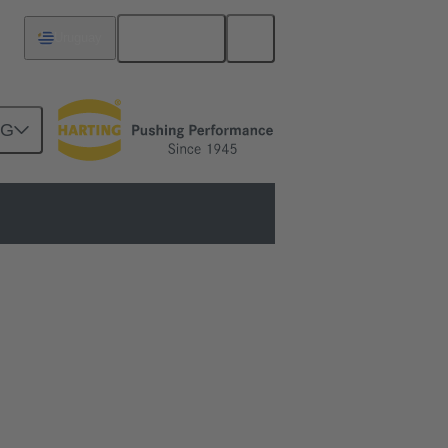
Español
Uruguay
NG
ientas: sea lo que sea lo que espera de un