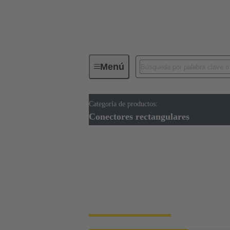
Menú
Categoría de productos:
Conectores industriales / Han®
Conectores rectangulares
Conectores rectangu
Manejo rápido y sencillo, robustez, flexibil
conector, los conectores rectangulares Han®