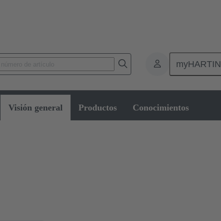
myHARTI
Conectores rectangulares
Visión general
Productos
Conocimientos
lares
idad de uso, un largo ciclo de vida e, idealmente, un montaje sin herram
 no le decepcionarán. Incluso las superará.