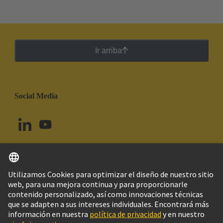
Ir arriba
Social Media
Español
Uruguay
© Grupo Tecnológico HARTING