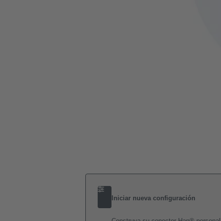
Iniciar nueva configuración
Construya su conector Han® personal