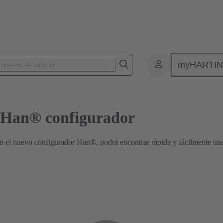
NG
Conector industrial Han® configurador
myHARTI
l Han® configurador
on el nuevo configurador Han®, podrá encontrar rápida y fácilmente u