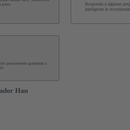
Responda a algunas pregu
a paso.
inteligente le recomiende
ción previamente guardada o
ón.
rador Han