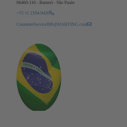
06460-110 - Barueri - São Paulo
+55 11 2394-9420
CustomerServiceBR@HARTING.com