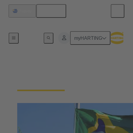
Español
Uruguay
Inicio
myHARTING
Contacto HARTING
Iberia