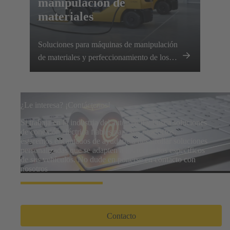
manipulación de
materiales
Soluciones para máquinas de manipulación
de materiales y perfeccionamiento de los
sistemas de carga inteligentes
¿Le interesa? ¡Contáctenos!
Si trabaja en la industria del automóvil y busca soluciones
de conexión eléctrica fiables para sus productos,
estaremos encantados de ayudarle a desarrollar soluciones
personalizadas que se adapten a los requisitos específicos
de sus vehículos. No dude en ponerse en contacto con
nosotros
Contacto