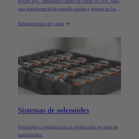
HARTING suministra cables de carga AC/DC para
una transferencia de energía rápida y segura en las
modernas infraestructuras de carga de vehículos
Infraestructura de carga
eléctricos.
Sistemas de solenoides
Soluciones a medida para la producción en serie de
automóviles.