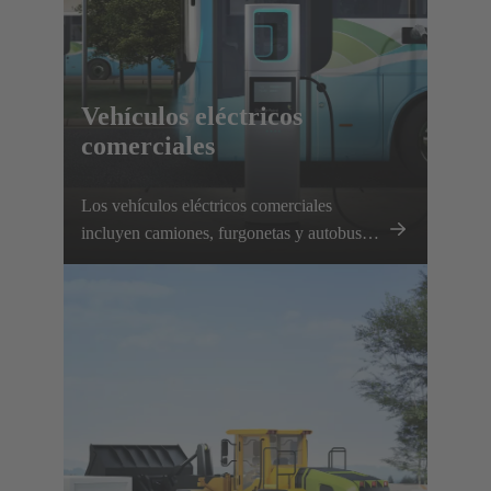
Vehículos eléctricos
comerciales
Los vehículos eléctricos comerciales
incluyen camiones, furgonetas y autobuses
propulsados eléctricamente. Se está
impulsando la electrificación gracias a las
rutas planificables y a las opciones de
recarga local. HARTING apoya este
desarrollo con una completa cartera de
infraestructuras de recarga y diversos
componentes para vehículos.