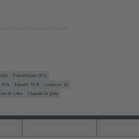
strativa. Consulte la descripción del producto.
acho
Policarbonato (PC)
 ‌16 A
Tamaño: 16 B
Contactos: 16
ción de cobre
Chapado en plata
cargas
Productos relacionados
Distribuidore