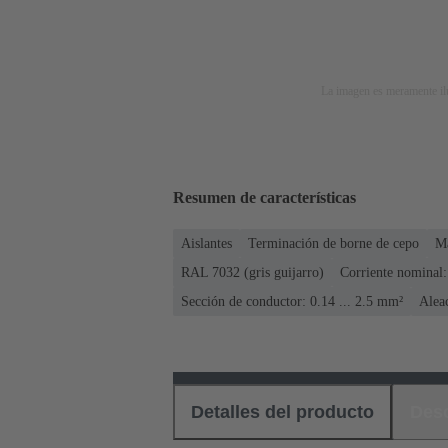
La imagen es meramente ilu
Resumen de características
Aislantes
Terminación de borne de cepo
M
RAL 7032 (gris guijarro)
Corriente nominal:
Sección de conductor: 0.14 ... 2.5 mm²
Alea
Detalles del producto
Des