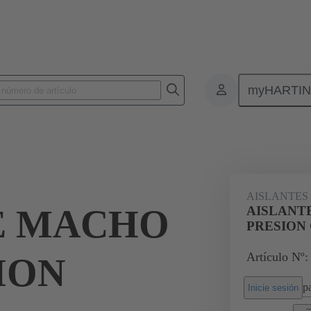
myHARTI
Conectores rectangulares
Productos
Aislantes monobloque
Par
AISLANTES
E MACHO
AISLANT
PRESION
Artículo Nº:
SION
pa
Inicie sesión