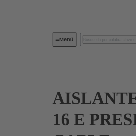
Menú
Conectores industriales / Han®
Corrientes hasta 16 A
09 33 016 2616
AISLANT
16 E PRE